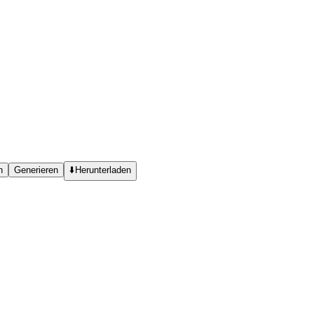
n
Generieren
⬇️
Herunterladen