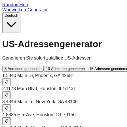
RandomHub
Wortwolken-Generator
Deutsch
US-Adressengenerator
Generieren Sie sofort zufällige US-Adressen
5 Adressen generieren
10 Adressen generieren
15 Adressen generiere
1
.
5340 Main Dr
,
Phoenix
,
GA
42681
📋
2
.
1178 Main Blvd
,
Houston
,
IL
51431
📋
3
.
4346 Main Ln
,
New York
,
GA
48106
📋
4
.
8335 Elm Ave
,
Houston
,
CT
70156
📋