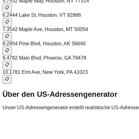
5
.
7532 Maple Way
,
Houston
,
NY
77314
📋
6
.
2444 Lake St
,
Houston
,
VT
92866
📋
7
.
3542 Maple Ave
,
Houston
,
MT
50054
📋
8
.
2854 Pine Blvd
,
Houston
,
AK
56640
📋
9
.
4782 Main Blvd
,
Phoenix
,
GA
79478
📋
10
.
1781 Elm Ave
,
New York
,
PA
41023
📋
Über den US-Adressengenerator
Unser US-Adressengenerator erstellt realistische US-Adress