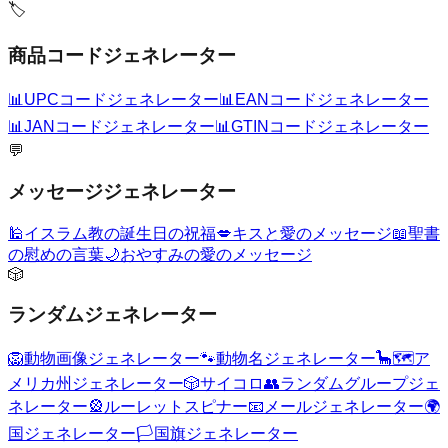
🏷️
商品コードジェネレーター
📊
UPCコードジェネレーター
📊
EANコードジェネレーター
📊
JANコードジェネレーター
📊
GTINコードジェネレーター
💬
メッセージジェネレーター
🕌
イスラム教の誕生日の祝福
💋
キスと愛のメッセージ
📖
聖書
の慰めの言葉
🌙
おやすみの愛のメッセージ
🎲
ランダムジェネレーター
🦁
動物画像ジェネレーター
🐾
動物名ジェネレーター
🦕
🗺️
ア
メリカ州ジェネレーター
🎲
サイコロ
👥
ランダムグループジェ
ネレーター
🎡
ルーレットスピナー
📧
メールジェネレーター
🌍
国ジェネレーター
🏳️
国旗ジェネレーター