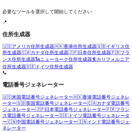
必要なツールを選択して開始してください
📍
住所生成器
🇺🇸
アメリカ住所生成器
🇭🇰
香港住所生成器
🇬🇧
イギリス住
所生成器
🇨🇦
カナダ住所生成器
🇯🇵
日本住所生成器
🇫🇷
フラ
ンス住所生成器
🗽
ニューヨーク住所生成器
🏄
カリフォルニア
住所生成器
🇩🇪
ドイツ住所生成器
📞
電話番号ジェネレーター
🇺🇸
米国電話番号ジェネレーター
🇭🇰
香港電話番号ジェネレ
ーター
🇬🇧
英国電話番号ジェネレーター
🇨🇦
カナダ電話番号
ジェネレーター
🇯🇵
日本電話番号ジェネレーター
🇫🇷
フラン
ス電話番号ジェネレーター
🇩🇪
ドイツ電話番号ジェネレータ
ー
🇨🇳
中国電話番号ジェネレーター
🇮🇳
インド電話番号ジェ
ネレーター