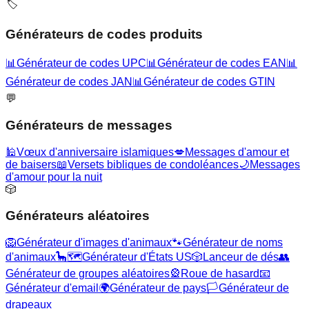
🏷️
Générateurs de codes produits
📊
Générateur de codes UPC
📊
Générateur de codes EAN
📊
Générateur de codes JAN
📊
Générateur de codes GTIN
💬
Générateurs de messages
🕌
Vœux d'anniversaire islamiques
💋
Messages d'amour et
de baisers
📖
Versets bibliques de condoléances
🌙
Messages
d'amour pour la nuit
🎲
Générateurs aléatoires
🦁
Générateur d'images d'animaux
🐾
Générateur de noms
d'animaux
🦕
🗺️
Générateur d'États US
🎲
Lanceur de dés
👥
Générateur de groupes aléatoires
🎡
Roue de hasard
📧
Générateur d'email
🌍
Générateur de pays
🏳️
Générateur de
drapeaux