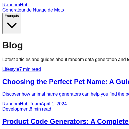
RandomHub
Générateur de Nuage de Mots
Français
Blog
Latest articles and guides about random data generation and te
Lifestyle
7
min read
Choosing the Perfect Pet Name: A Gu
Discover how animal name generators can help you find the pe
RandomHub Team
April 1, 2024
Development
6
min read
Product Code Generators: A Complete