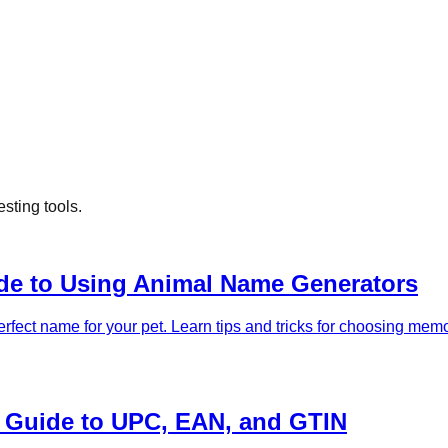
sting tools.
ide to Using Animal Name Generators
rfect name for your pet. Learn tips and tricks for choosing me
 Guide to UPC, EAN, and GTIN