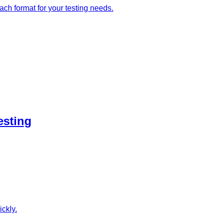
h format for your testing needs.
esting
ckly.