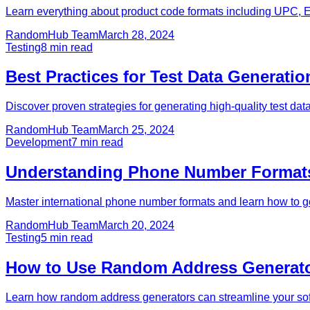
Learn everything about product code formats including UPC, 
RandomHub Team
March 28, 2024
Testing
8
min read
Best Practices for Test Data Generati
Discover proven strategies for generating high-quality test dat
RandomHub Team
March 25, 2024
Development
7
min read
Understanding Phone Number Formats: 
Master international phone number formats and learn how to gen
RandomHub Team
March 20, 2024
Testing
5
min read
How to Use Random Address Generator
Learn how random address generators can streamline your softw