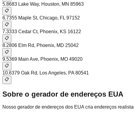
5
.
8683 Lake Way
,
Houston
,
MN
85963
📋
6
.
7355 Maple St
,
Chicago
,
FL
97152
📋
7
.
3333 Cedar Ct
,
Phoenix
,
KS
16122
📋
8
.
2806 Elm Rd
,
Phoenix
,
MD
25042
📋
9
.
5369 Main Ave
,
Phoenix
,
MO
49020
📋
10
.
6379 Oak Rd
,
Los Angeles
,
PA
80541
📋
Sobre o gerador de endereços EUA
Nosso gerador de endereços dos EUA cria endereços realista