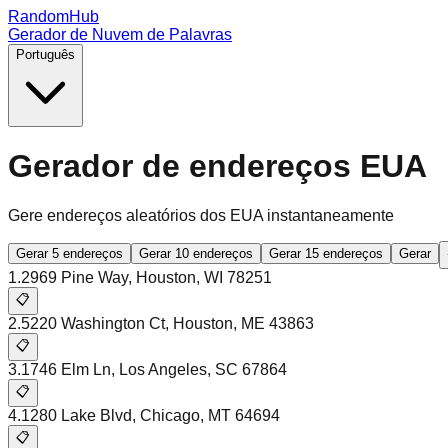
RandomHub
Gerador de Nuvem de Palavras
Português
Gerador de endereços EUA
Gere endereços aleatórios dos EUA instantaneamente
Gerar 5 endereços
Gerar 10 endereços
Gerar 15 endereços
Gerar
1
.
2969 Pine Way
,
Houston
,
WI
78251
📋
2
.
5220 Washington Ct
,
Houston
,
ME
43863
📋
3
.
1746 Elm Ln
,
Los Angeles
,
SC
67864
📋
4
.
1280 Lake Blvd
,
Chicago
,
MT
64694
📋