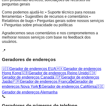
perguntas gerais
Como podemos ajudá-lo: • Suporte técnico para nossas
ferramentas • Sugestões de recursos e comentários •
Relatórios de bugs • Perguntas gerais sobre nossos serviços
• Perguntas sobre privacidade ou políticas
Agradecemos seus comentários e nos comprometemos a
melhorar nossos serviços com base no feedback dos
usuários.
📍
Geradores de endereços
🇺🇸
Gerador de endereços EUA
🇭🇰
Gerador de endereços
Hong Kong
🇬🇧
Gerador de endereços Reino Unido
🇨🇦
Gerador de endereços Canadá
🇯🇵
Gerador de endereços
Japão
🇫🇷
Gerador de endereços França
🗽
Gerador de
endereços Nova York
🏄
Gerador de endereços Califórnia
🇩🇪
Gerador de endereços Alemanha
📞
Geradores de números de telefone