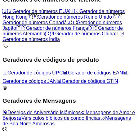
🇺🇸
Gerador de números EUA
🇭🇰
Gerador de números
Hong Kong
🇬🇧
Gerador de números Reino Unido
🇨🇦
Gerador de números Canadá
🇯🇵
Gerador de números
Japão
🇫🇷
Gerador de números França
🇩🇪
Gerador de
números Alemanha
🇨🇳
Gerador de números China
🇮🇳
Gerador de números Índia
🏷️
Geradores de códigos de produto
📊
Gerador de códigos UPC
📊
Gerador de códigos EAN
📊
Gerador de códigos JAN
📊
Gerador de códigos GTIN
💬
Geradores de Mensagens
🕌
Desejos de Aniversário Islâmicos
💋
Mensagens de Amor e
Beijos
📖
Versículos bíblicos de condolências
🌙
Mensagens
de Boa Noite Amorosas
🎲