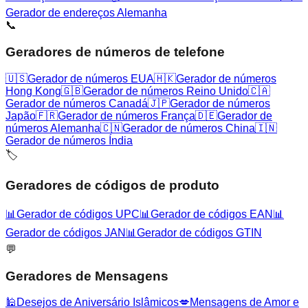
Gerador de endereços Alemanha
📞
Geradores de números de telefone
🇺🇸
Gerador de números EUA
🇭🇰
Gerador de números
Hong Kong
🇬🇧
Gerador de números Reino Unido
🇨🇦
Gerador de números Canadá
🇯🇵
Gerador de números
Japão
🇫🇷
Gerador de números França
🇩🇪
Gerador de
números Alemanha
🇨🇳
Gerador de números China
🇮🇳
Gerador de números Índia
🏷️
Geradores de códigos de produto
📊
Gerador de códigos UPC
📊
Gerador de códigos EAN
📊
Gerador de códigos JAN
📊
Gerador de códigos GTIN
💬
Geradores de Mensagens
🕌
Desejos de Aniversário Islâmicos
💋
Mensagens de Amor e