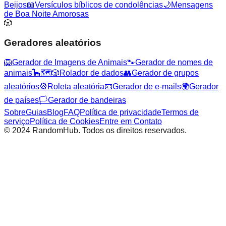
Beijos
📖
Versículos bíblicos de condolências
🌙
Mensagens
de Boa Noite Amorosas
🎲
Geradores aleatórios
🦁
Gerador de Imagens de Animais
🐾
Gerador de nomes de
animais
🦕
🗺️
🎲
Rolador de dados
👥
Gerador de grupos
aleatórios
🎡
Roleta aleatória
📧
Gerador de e-mails
🌍
Gerador
de países
🏳️
Gerador de bandeiras
Sobre
Guias
Blog
FAQ
Política de privacidade
Termos de
serviço
Política de Cookies
Entre em Contato
© 2024 RandomHub. Todos os direitos reservados.